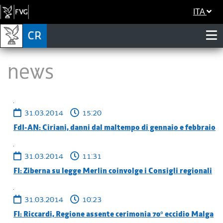
ITA
News
31.03.2014
15:20
FdI-AN: Ciriani, danni dal maltempo di gennaio e febbraio
31.03.2014
11:31
FI: Ziberna su legge Merlin coinvolge i Consigli regionali
31.03.2014
10:23
FI: Riccardi, Regione assente cerimonia 70° eccidio Malga