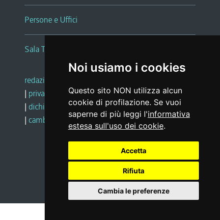
Persone e Uffici
Sala Tiziano Tessitori
Noi usiamo i cookies
redazione web
|
note legali
|
glossario
Questo sito NON utilizza alcun
|
privacy
|
social media policy
cookie di profilazione. Se vuoi
|
dichiarazione di accessibilità
|
feedback
saperne di più leggi l'
informativa
|
cambio preferenze cookie
estesa sull'uso dei cookie
.
Accetta
Realizzato da
Rifiuta
Cambia le preferenze