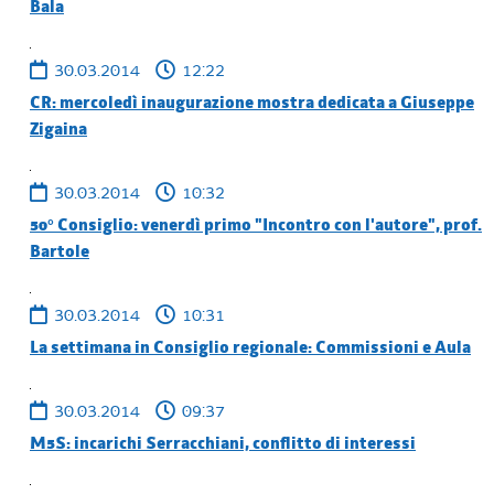
Bala
30.03.2014
12:22
CR: mercoledì inaugurazione mostra dedicata a Giuseppe
Zigaina
30.03.2014
10:32
50° Consiglio: venerdì primo "Incontro con l'autore", prof.
Bartole
30.03.2014
10:31
La settimana in Consiglio regionale: Commissioni e Aula
30.03.2014
09:37
M5S: incarichi Serracchiani, conflitto di interessi