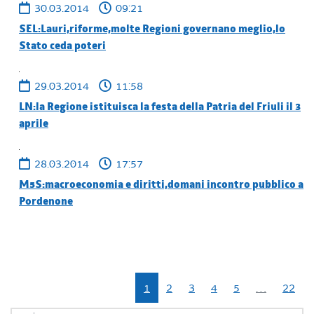
30.03.2014
09:21
SEL:Lauri,riforme,molte Regioni governano meglio,lo
Stato ceda poteri
29.03.2014
11:58
LN:la Regione istituisca la festa della Patria del Friuli il 3
aprile
28.03.2014
17:57
M5S:macroeconomia e diritti,domani incontro pubblico a
Pordenone
1
2
3
4
5
…
22